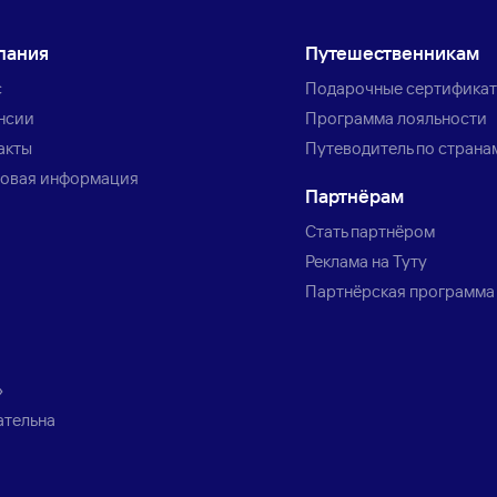
пания
Путешественникам
с
Подарочные сертифика
нсии
Программа лояльности
акты
Путеводитель по страна
овая информация
Партнёрам
Стать партнёром
Реклама на Туту
Партнёрская программа
»
ательна