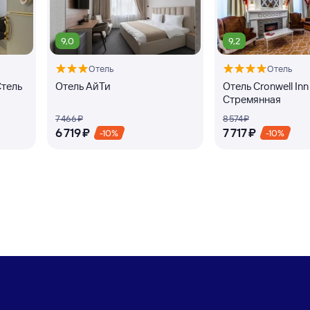
9,0
9,2
Отель
Отель
Стель
Отель АйТи
Отель Cronwell Inn
Стремянная
7 ⁠466 ⁠₽
8 ⁠574 ⁠₽
6 ⁠719 ⁠₽
7 ⁠717 ⁠₽
-10%
-10%