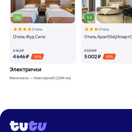
7,6
9,4
Отель
Отель
Отель Фуд Сити
Отель ApartStel/Апарт
5 ⁠162 ⁠₽
5 ⁠558 ⁠₽
4 ⁠646 ⁠₽
5 ⁠002 ⁠₽
-10%
-10%
Электрички
Махачкала — Новочеркей (2244 км)