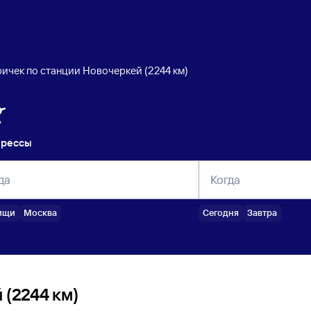
ичек по станции Новочеркей (2244 км)
прессы
да
Когда
ищи
Москва
Сегодня
Завтра
(2244 км)