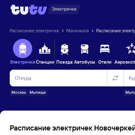
Электрички
Расписание электричек
Махачкала
Расписание электр
Электрички
Станции
Поезда
Автобусы
Отели
Аэроэкс
Откуда
Ку
Москва
Мытищи
Мыт
Расписание электричек Новочеркей 