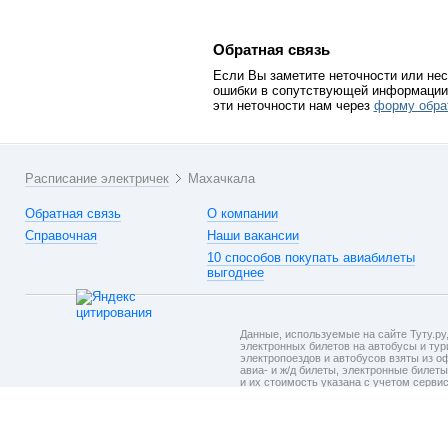
Обратная связь
Если Вы заметите неточности или нес
ошибки в сопутствующей информации 
эти неточности нам через
форму обра
Расписание электричек
Махачкала
Обратная связь
О компании
Справочная
Наши вакансии
10 способов покупать авиабилеты
выгоднее
Данные, используемые на сайте Туту.ру,
электронных билетов на автобусы и тури
электропоездов и автобусов взяты из о
авиа- и ж/д билеты, электронные билет
и их стоимость указана с учетом серви
на шаге подтверждения заказа.
Политик
При использовании материалов ссылка
на сайт
Туту.ру
обязательна.