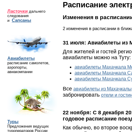
Расписание элект
Ласточки
дальнего
следования
Изменения в расписани
Сапсаны
и
2 изменения в расписании в ближ
31 июля:
Авиабилеты из 
Для жителей и гостей регио
авиабилеты можно на Туту:
Авиабилеты
расписание самолетов,
авиабилеты Махачкала М
аэропорты,
авиакомпании
авиабилеты Махачкала Са
авиабилеты Махачкала Су
Все
авиабилеты из Махачкалы
забронировать
отели и гост
22 ноября:
С 8 декабря 2
годовое расписание поез
Туры
Предложения ведущих
Как обычно, во второе вос
туроператоров России