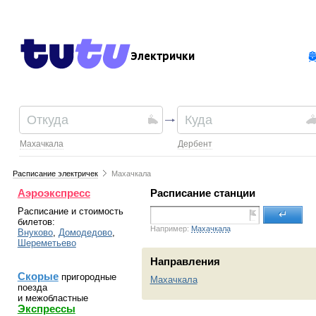
Электрички
Махачкала
Дербент
Расписание электричек
Махачкала
Аэроэкспресс
Расписание станции
Расписание и стоимость
↵
билетов:
Например:
Махачкала
Внуково
,
Домодедово
,
Шереметьево
Направления
Скорые
пригородные
Махачкала
поезда
и межобластные
Экспрессы