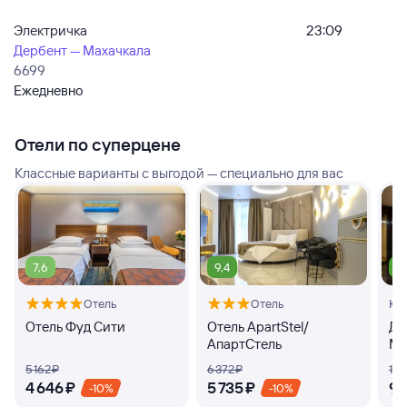
Электричка
23:09
Дербент — Махачкала
6699
Ежедневно
Отели по суперцене
Классные варианты с выгодой — специально для вас
7,6
9,4
8
Отель
Отель
Кв
Отель Фуд Сити
Отель ApartStel/
Дз
АпартСтель
Ма
5 ⁠162 ⁠₽
6 ⁠372 ⁠₽
10 ⁠
4 ⁠646 ⁠₽
5 ⁠735 ⁠₽
9 ⁠
-10%
-10%