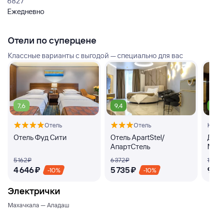
6827
Ежедневно
Отели по суперцене
Классные варианты с выгодой — специально для вас
7,6
9,4
8
Отель
Отель
Кв
Отель Фуд Сити
Отель ApartStel/
Дз
АпартСтель
Ма
5 ⁠162 ⁠₽
6 ⁠372 ⁠₽
10 ⁠
4 ⁠646 ⁠₽
5 ⁠735 ⁠₽
9 ⁠
-10%
-10%
Электрички
Махачкала — Аладаш