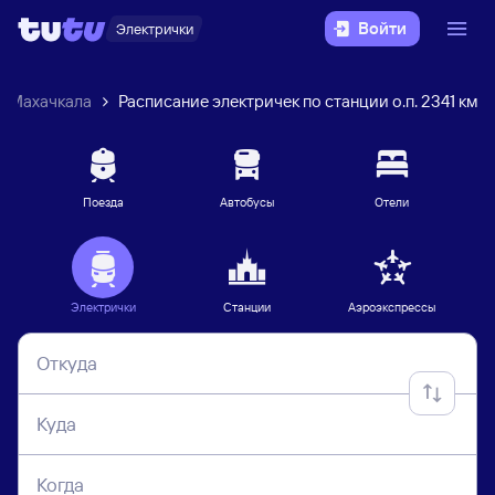
Войти
Электрички
Махачкала
Расписание электричек по станции о.п. 2341 км
Поезда
Автобусы
Отели
Электрички
Станции
Аэроэкспрессы
Откуда
Куда
Когда