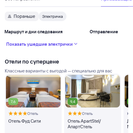
Пораньше
Электричка
Маршрут и дни следования
Отправление
Показать ушедшие электрички
Отели по суперцене
Классные варианты с выгодой — специально для вас
7,6
9,4
8
Отель
Отель
Кв
Отель Фуд Сити
Отель ApartStel/
Дз
АпартСтель
Ма